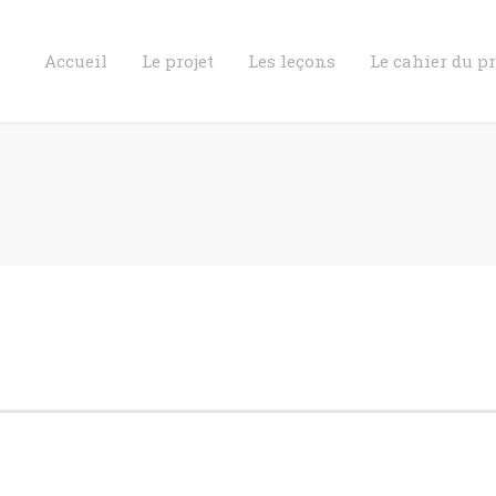
Accueil
Le projet
Les leçons
Le cahier du p