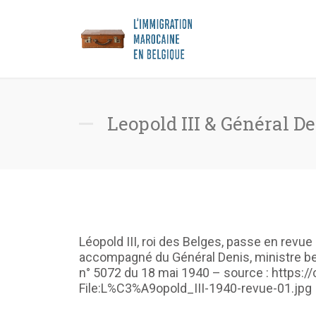
Leopold III & Général D
Léopold III, roi des Belges, passe en revu
accompagné du Général Denis, ministre belge
n° 5072 du 18 mai 1940 – source : https:
File:L%C3%A9opold_III-1940-revue-01.jpg