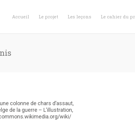
Accueil
Le projet
Les leçons
Le cahier du p
enis
e une colonne de chars d’assaut,
 de la guerre – L’illustration,
//commons.wikimedia.org/wiki/