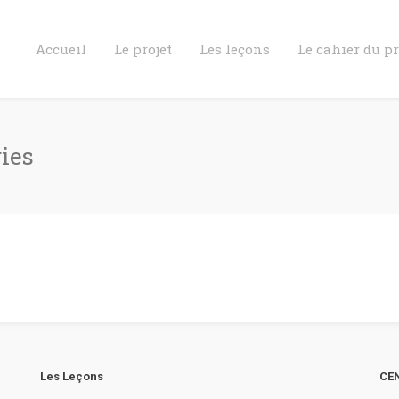
Accueil
Le projet
Les leçons
Le cahier du p
gies
Les Leçons
CEN